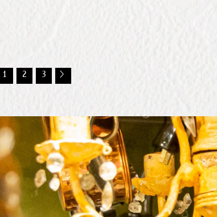
1
2
3
＞