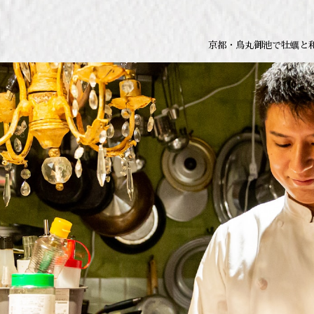
京都・烏丸御池で牡蠣と和牛