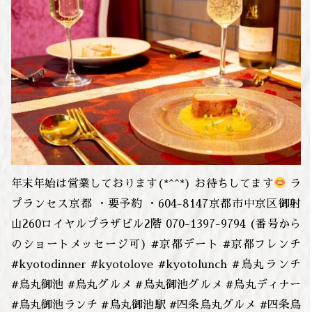
年末年始は営業しております(*^^*) お待ちしてます
ラ
プランセス京都 ・要予約 ・604-8147京都市中京区御射
山260ロイヤルプラザビル2階 070-1397-9794 (番号から
のショートメッセージ可) #京都デート #京都フレンチ
#kyotodinner #kyotolove #kyotolunch #烏丸ランチ
#烏丸御池 #烏丸グルメ #烏丸御池グルメ #烏丸ディナー
#烏丸御池ランチ #烏丸御池駅 #四条烏丸グルメ #四条烏