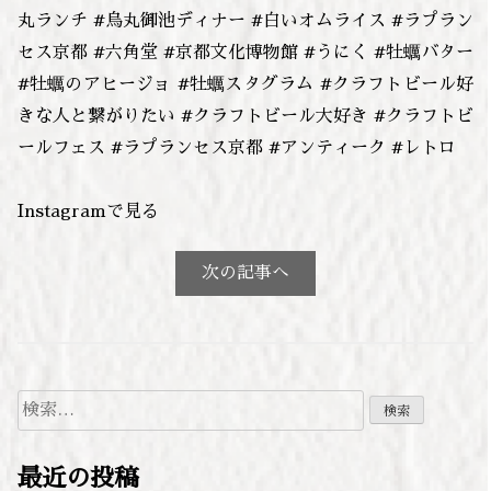
丸ランチ #烏丸御池ディナー #白いオムライス #ラプラン
セス京都 #六角堂 #京都文化博物館 #うにく #牡蠣バター
#牡蠣のアヒージョ #牡蠣スタグラム #クラフトビール好
きな人と繋がりたい #クラフトビール大好き #クラフトビ
ールフェス #ラプランセス京都 #アンティーク #レトロ
Instagramで見る
次の記事へ
検
索:
最近の投稿