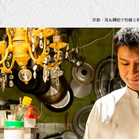
京都・烏丸御池で牡蠣と和牛