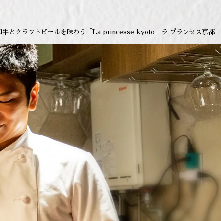
とクラフトビールを味わう「La princesse kyoto｜ラ プランセス京都」