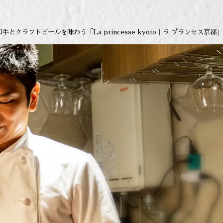
とクラフトビールを味わう「La princesse kyoto｜ラ プランセス京都」