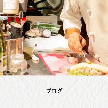
こんにちはラプランセス京都です
⁡⁡ ⁡ ⁡オムライスの別v […]
ブログ