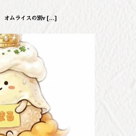
⁡⁡ ⁡ ⁡オムライスの別v […]