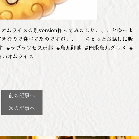
⁡⁡ ⁡ ⁡オムライスの別version作ってみました、、、とゆーよ
なので食べてたのですが、、。⁡⁡ ⁡ ⁡ちょっとお試しに販
 ⁡#ラプランセス京都 ⁡ ⁡#烏丸御池 ⁡ ⁡#四条烏丸グルメ ⁡ ⁡#
#白いオムライス
前の記事へ
次の記事へ