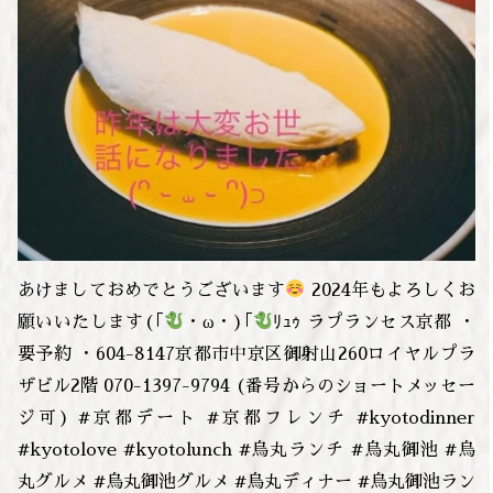
あけましておめでとうございます
2024年もよろしくお
願いいたします(｢
・ω・)｢
ﾘｭｩ ラプランセス京都 ・
要予約 ・604-8147京都市中京区御射山260ロイヤルプラ
ザビル2階 070-1397-9794 (番号からのショートメッセー
ジ可) #京都デート #京都フレンチ #kyotodinner
#kyotolove #kyotolunch #烏丸ランチ #烏丸御池 #烏
丸グルメ #烏丸御池グルメ #烏丸ディナー #烏丸御池ラン