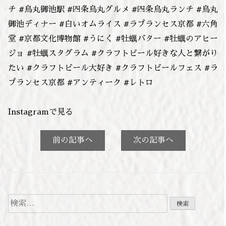
チ #烏丸御池駅 #四条烏丸グルメ #四条烏丸ランチ #烏丸
御池ディナー #白いオムライス #ラプランセス京都 #六角
堂 #京都文化博物館 #うにく #牡蠣バター #牡蠣のアヒー
ジョ #牡蠣スタグラム #クラフトビール好きな人と繋がり
たい #クラフトビール大好き #クラフトビールフェス #ラ
プランセス京都 #アンティーク #レトロ
Instagramで見る
前の記事へ
次の記事へ
検
索: